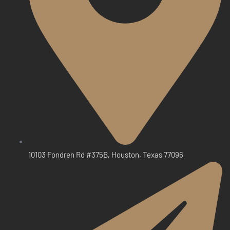
10103 Fondren Rd #375B, Houston, Texas 77096