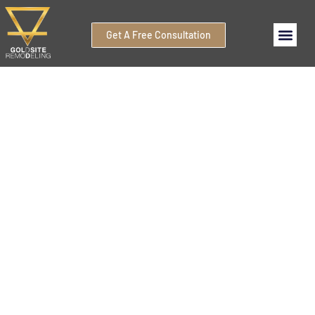
Get A Free Consultation
Авторизация в
Эпикстар
доступ к
личному
кабинету